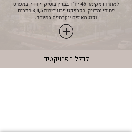
לאונרדו מקימה 45 יח״ד בבניין בוטיק ייחודי ובמפרט
ייחודי ומדויק. בפרויקט ייבנו דירות 3,4,5 חדרים
ופנטהאוזים יוקרתיים במיוחד.
לכלל הפרויקטים