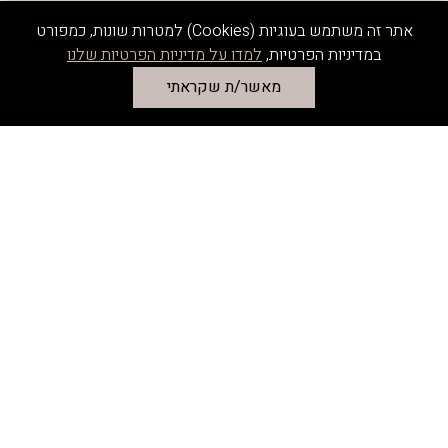
אתר זה משתמש בעוגיות (Cookies) למטרות שונות, כמפורט
במדיניות הפרטיות,
למדו על מדיניות הפרטיות שלנו
מאשר/ת שקראתי
דף הבית
פרויקטים
על החברה
הנהלת החברה
מדיה וקישורים
צור קשר
בית לאונרדו, המלאכה 2א’ קומה 2, רעננה
|
www.leonardogroup.co.il
|
office@leonardogroup.co.il
|
077-
530-6100
|
תקנון פרטיות
כל הזכויות שמורות לקבוצת לאונרדו 2023